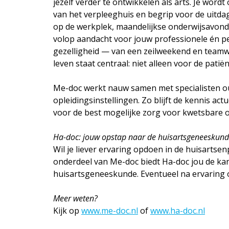
jezelf verder te ontwikkelen als arts. Je wor
van het verpleeghuis en begrip voor de uitda
op de werkplek, maandelijkse onderwijsavonde
volop aandacht voor jouw professionele én per
gezelligheid — van een zeilweekend en teamw
leven staat centraal: niet alleen voor de patië
Me-doc werkt nauw samen met specialisten 
opleidingsinstellingen. Zo blijft de kennis a
⌄
voor de best mogelijke zorg voor kwetsbare o
Ha-doc: jouw opstap naar de huisartsgeneeskun
Wil je liever ervaring opdoen in de huisartsen
onderdeel van Me-doc biedt Ha-doc jou de ka
huisartsgeneeskunde. Eventueel na ervaring 
⌄
Meer weten?
Kijk op
www.me-doc.nl
of
www.ha-doc.nl