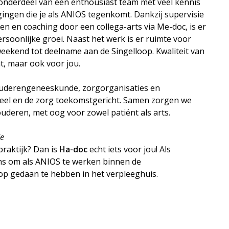
dt onderdeel van een enthousiast team met veel kennis
gingen die je als ANIOS tegenkomt. Dankzij supervisie
n en coaching door een collega-arts via Me-doc, is er
soonlijke groei. Naast het werk is er ruimte voor
eekend tot deelname aan de Singelloop. Kwaliteit van
nt, maar ook voor jou.
ouderengeneeskunde, zorgorganisaties en
ctueel en de zorg toekomstgericht. Samen zorgen we
uderen, met oog voor zowel patiënt als arts.
de
praktijk? Dan is
Ha-doc
echt iets voor jou! Als
ns om als ANIOS te werken binnen de
op gedaan te hebben in het verpleeghuis.