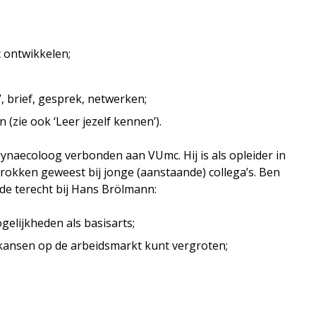
t ontwikkelen;
V, brief, gesprek, netwerken;
(zie ook ‘Leer jezelf kennen’).
 gynaecoloog verbonden aan VUmc. Hij is als opleider in
trokken geweest bij jonge (aanstaande) collega’s. Ben
de terecht bij Hans Brölmann:
elijkheden als basisarts;
e kansen op de arbeidsmarkt kunt vergroten;