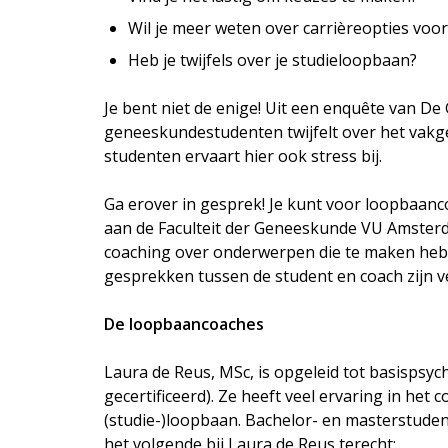
Wil je meer weten over carrièreopties voor
Heb je twijfels over je studieloopbaan?
Je bent niet de enige! Uit een enquête van D
geneeskundestudenten twijfelt over het vakgebi
studenten ervaart hier ook stress bij.
⌄
Ga erover in gesprek! Je kunt voor loopbaanco
⌄
aan de Faculteit der Geneeskunde VU Amsterda
coaching over onderwerpen die te maken heb
gesprekken tussen de student en coach zijn ve
De loopbaancoaches
Laura de Reus, MSc, is opgeleid tot basispsy
gecertificeerd). Ze heeft veel ervaring in het
(studie-)loopbaan. Bachelor- en masterstude
het volgende bij Laura de Reus terecht: