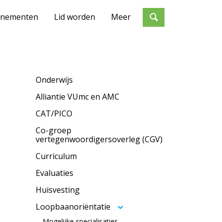
enementen
Lid worden
Meer
Onderwijs
Alliantie VUmc en AMC
CAT/PICO
Co-groep
vertegenwoordigersoverleg (CGV)
Curriculum
Evaluaties
Huisvesting
Loopbaanoriëntatie
Mogelijke specialisaties