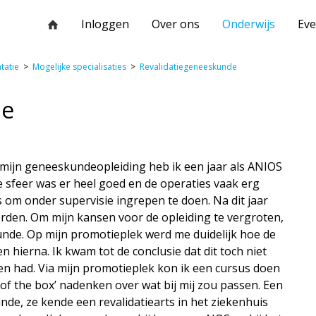
Inloggen
Over ons
Onderwijs
Ev
tatie
Mogelijke specialisaties
Revalidatiegeneeskunde
de
mijn geneeskundeopleiding heb ik een jaar als ANIOS
e sfeer was er heel goed en de operaties vaak erg
s om onder supervisie ingrepen te doen. Na dit jaar
worden. Om mijn kansen voor de opleiding te vergroten,
unde. Op mijn promotieplek werd me duidelijk hoe de
n hierna. Ik kwam tot de conclusie dat dit toch niet
en had. Via mijn promotieplek kon ik een cursus doen
 of the box’ nadenken over wat bij mij zou passen. Een
e, ze kende een revalidatiearts in het ziekenhuis