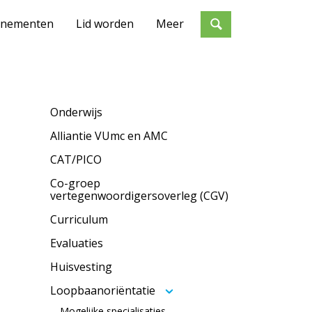
enementen
Lid worden
Meer
Onderwijs
Alliantie VUmc en AMC
CAT/PICO
Co-groep
vertegenwoordigersoverleg (CGV)
Curriculum
Evaluaties
Huisvesting
Loopbaanoriëntatie
Mogelijke specialisaties