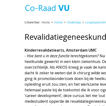
U bent hier:
Home
Home
Onderwijs
Loopbaanoriën
Revalidatiegeneeskun
Kinderrevalidatiearts, Amsterdam UMC
-
Hoe bent u in deze functie terechtgekomen?
Na 
heelkunde gewerkt in een klein ziekenhuis. D
overzichtelijk. Als ANIOS kreeg je vaak de kan
dacht ik zeker te weten dat ik chirurg wilde 
ging ik promotieonderzoek doen bij de heelk
opleiding eruit zou zien, en het werkzame leve
helemaal paste bij de toekomst die ik voor og
‘career development’, deze cursus liet me ‘out
medestudent opperde de revalidatiegeneeskund