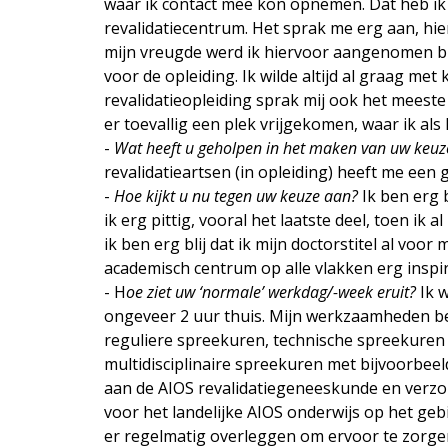
waar ik contact mee kon opnemen. Dat heb ik 
revalidatiecentrum. Het sprak me erg aan, hi
mijn vreugde werd ik hiervoor aangenomen b
voor de opleiding. Ik wilde altijd al graag me
revalidatieopleiding sprak mij ook het meeste
er toevallig een plek vrijgekomen, waar ik als
-
Wat heeft u geholpen in het maken van uw keuz
⌄
revalidatieartsen (in opleiding) heeft me een
-
Hoe kijkt u nu tegen uw keuze aan?
Ik ben erg 
⌄
ik erg pittig, vooral het laatste deel, toen ik
ik ben erg blij dat ik mijn doctorstitel al voor
academisch centrum op alle vlakken erg inspir
- H
oe ziet uw ‘normale’ werkdag/-week eruit?
Ik 
ongeveer 2 uur thuis. Mijn werkzaamheden bes
reguliere spreekuren, technische spreekure
multidisciplinaire spreekuren met bijvoorbeel
aan de AIOS revalidatiegeneeskunde en verzor
voor het landelijke AIOS onderwijs op het ge
er regelmatig overleggen om ervoor te zorge