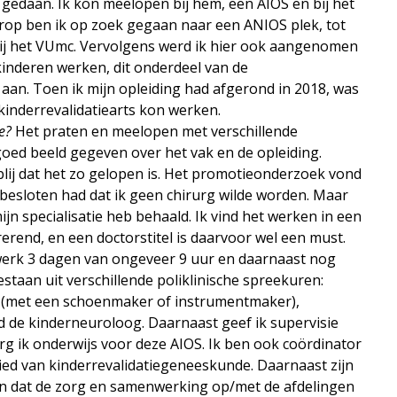
gedaan. Ik kon meelopen bij hem, een AIOS en bij het
erop ben ik op zoek gegaan naar een ANIOS plek, tot
ij het VUmc. Vervolgens werd ik hier ook aangenomen
t kinderen werken, dit onderdeel van de
 aan. Toen ik mijn opleiding had afgerond in 2018, was
 kinderrevalidatiearts kon werken.
e?
Het praten en meelopen met verschillende
 goed beeld gegeven over het vak en de opleiding.
blij dat het zo gelopen is. Het promotieonderzoek vond
 al besloten had dat ik geen chirurg wilde worden. Maar
 mijn specialisatie heb behaald. Ik vind het werken in een
erend, en een doctorstitel is daarvoor wel een must.
werk 3 dagen van ongeveer 9 uur en daarnaast nog
taan uit verschillende poliklinische spreekuren:
n (met een schoenmaker of instrumentmaker),
d de kinderneuroloog. Daarnaast geef ik supervisie
g ik onderwijs voor deze AIOS. Ik ben ook coördinator
bied van kinderrevalidatiegeneeskunde. Daarnaast zijn
n dat de zorg en samenwerking op/met de afdelingen